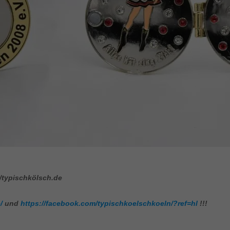
/typischkölsch.de
/
und
https://facebook.com/typischkoelschkoeln/?ref=hl
!!!