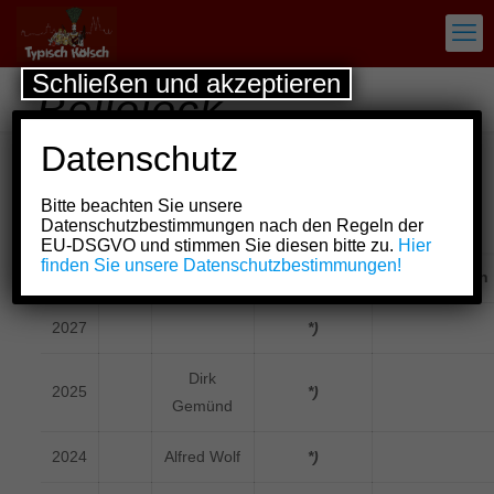
Schließen und akzeptieren
Bellejeck
Datenschutz
Bellejeck
Bitte beachten Sie unsere
2009 bis heute
Datenschutzbestimmungen nach den Regeln der
EU-DSGVO und stimmen Sie diesen bitte zu.
Hier
finden Sie unsere Datenschutzbestimmungen!
Jahr
Bild
Bellejeck
Gesellschaft
Bemerkungen
2027
*)
Dirk
2025
*)
Gemünd
2024
Alfred Wolf
*)