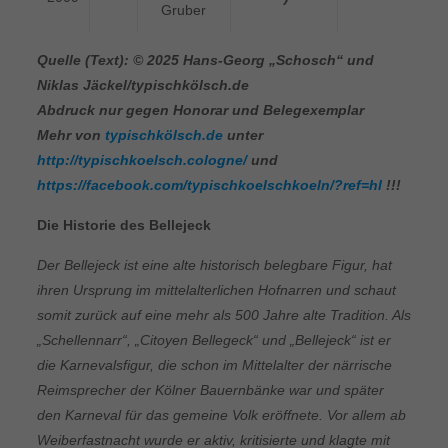
Gruber
Quelle (Text): © 2025 Hans-Georg „Schosch“ und
Niklas Jäckel/typischkölsch.de
Abdruck nur gegen Honorar und Belegexemplar
Mehr von
typischkölsch.de
unter
http://typischkoelsch.cologne/
und
https://facebook.com/typischkoelschkoeln/?ref=hl
!!!
Die Historie des Bellejeck
Der Bellejeck ist eine alte historisch belegbare Figur, hat
ihren Ursprung im mittelalterlichen Hofnarren und schaut
somit zurück auf eine mehr als 500 Jahre alte Tradition.
Als
„Schellennarr“, „Citoyen Bellegeck“ und „Bellejeck“ ist er
die Karnevalsfigur, die schon im Mittelalter der närrische
Reimsprecher der Kölner Bauernbänke war und später
den Karneval für das gemeine Volk eröffnete. Vor allem ab
Weiberfastnacht wurde er aktiv, kritisierte und klagte mit