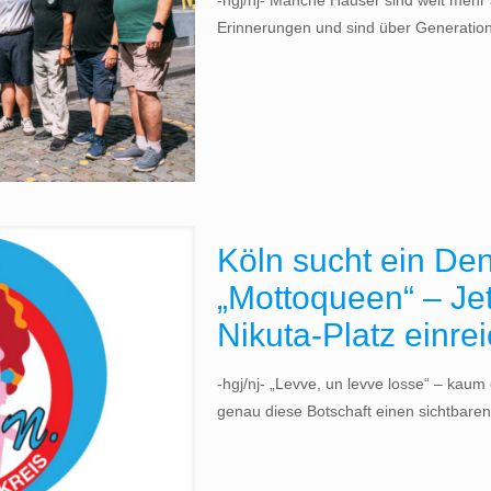
-hgj/nj- Manche Häuser sind weit mehr
Erinnerungen und sind über Generation
Köln sucht ein De
„Mottoqueen“ – Jet
Nikuta-Platz einre
-hgj/nj- „Levve, un levve losse“ – kaum
genau diese Botschaft einen sichtbaren