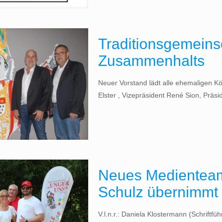
Traditionsgemeinsc
Zusammenhalts
Neuer Vorstand lädt alle ehemaligen Köl
Elster , Vizepräsident René Sion, Prä
Neues Medienteam
Schulz übernimmt 
V.l.n.r.: Daniela Klostermann (Schriftf