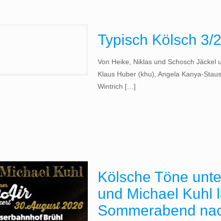
Typisch Kölsch 3/
Von Heike, Niklas und Schosch Jäckel 
Klaus Huber (khu), Angela Kanya-Stausb
Wintrich
[…]
Kölsche Töne unte
und Michael Kuhl 
Sommerabend nach