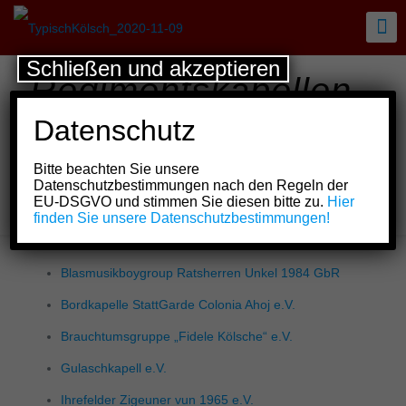
Schließen und akzeptieren
Regimentskapellen
und -
Datenschutz
spielmannszüge,
Bitte beachten Sie unsere
Musikkapellen und -
Datenschutzbestimmungen nach den Regeln der
EU-DSGVO und stimmen Sie diesen bitte zu.
Hier
korps
finden Sie unsere Datenschutzbestimmungen!
Blasmusikboygroup Ratsherren Unkel 1984 GbR
Bordkapelle StattGarde Colonia Ahoj e.V.
Brauchtumsgruppe „Fidele Kölsche“ e.V.
Gulaschkapell e.V.
Ihrefelder Zigeuner vun 1965 e.V.