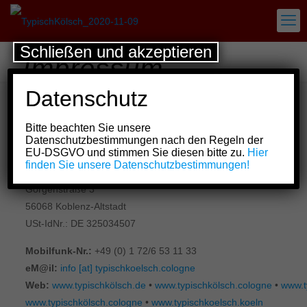
Schließen und akzeptieren
Impressum
Datenschutz
Verantwortlich für die Inhalte
Bitte beachten Sie unsere
Hans-Georg „Schosch“ Jäckel
Datenschutzbestimmungen nach den Regeln der
(Redaktionsleitung und Verantwortlicher i.S.d. § 10
EU-DSGVO und stimmen Sie diesen bitte zu.
Hier
Abs. 3 MDStV)
finden Sie unsere Datenschutzbestimmungen!
Görgenstraße 3
56068 Koblenz-Altstadt
USt-IdNr.: DE 325034507
Mobilfunk-Nr.:
+49 (0) 1 72/6 53 11 33
eM@il:
info [at] typischkoelsch.cologne
Web:
www.typischkölsch.de
•
www.typischkölsch.cologne
•
www.t
www.typischkölsch.cologne
•
www.typischkoelsch.koeln