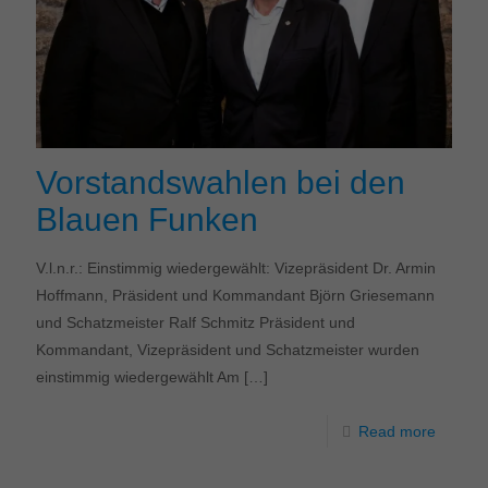
Vorstandswahlen bei den
Blauen Funken
V.l.n.r.: Einstimmig wiedergewählt: Vizepräsident Dr. Armin
Hoffmann, Präsident und Kommandant Björn Griesemann
und Schatzmeister Ralf Schmitz Präsident und
Kommandant, Vizepräsident und Schatzmeister wurden
einstimmig wiedergewählt Am
[…]
Read more