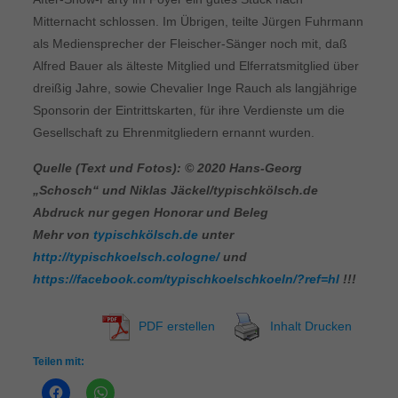
Mitternacht schlossen. Im Übrigen, teilte Jürgen Fuhrmann
als Mediensprecher der Fleischer-Sänger noch mit, daß
Alfred Bauer als älteste Mitglied und Elferratsmitglied über
dreißig Jahre, sowie Chevalier Inge Rauch als langjährige
Sponsorin der Eintrittskarten, für ihre Verdienste um die
Gesellschaft zu Ehrenmitgliedern ernannt wurden.
Quelle (Text und Fotos): © 2020 Hans-Georg
„Schosch“ und Niklas Jäckel/typischkölsch.de
Abdruck nur gegen Honorar und Beleg
Mehr von
typischkölsch.de
unter
http://typischkoelsch.cologne/
und
https://facebook.com/typischkoelschkoeln/?ref=hl
!!!
PDF erstellen
Inhalt Drucken
Teilen mit: