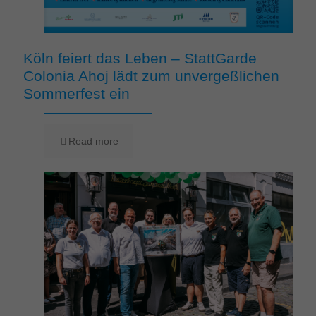
Köln feiert das Leben – StattGarde
Colonia Ahoj lädt zum unvergeßlichen
Sommerfest ein
Read more