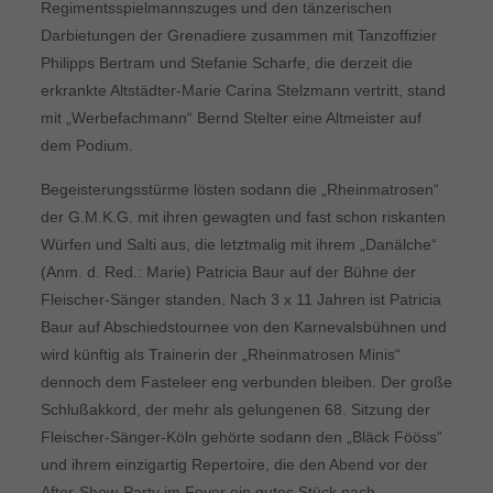
Regimentsspielmannszuges und den tänzerischen
Darbietungen der Grenadiere zusammen mit Tanzoffizier
Philipps Bertram und Stefanie Scharfe, die derzeit die
erkrankte Altstädter-Marie Carina Stelzmann vertritt, stand
mit „Werbefachmann“ Bernd Stelter eine Altmeister auf
dem Podium.
Begeisterungsstürme lösten sodann die „Rheinmatrosen“
der G.M.K.G. mit ihren gewagten und fast schon riskanten
Würfen und Salti aus, die letztmalig mit ihrem „Danälche“
(Anm. d. Red.: Marie) Patricia Baur auf der Bühne der
Fleischer-Sänger standen. Nach 3 x 11 Jahren ist Patricia
Baur auf Abschiedstournee von den Karnevalsbühnen und
wird künftig als Trainerin der „Rheinmatrosen Minis“
dennoch dem Fasteleer eng verbunden bleiben. Der große
Schlußakkord, der mehr als gelungenen 68. Sitzung der
Fleischer-Sänger-Köln gehörte sodann den „Bläck Fööss“
und ihrem einzigartig Repertoire, die den Abend vor der
After-Show-Party im Foyer ein gutes Stück nach