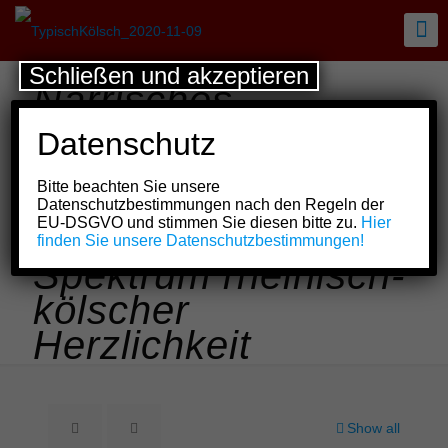
Schließen und akzeptieren
Närrisches
Publikum der
Datenschutz
Fleischer-Sänger-
Bitte beachten Sie unsere
Köln erlebten
Datenschutzbestimmungen nach den Regeln der
EU-DSGVO und stimmen Sie diesen bitte zu.
Hier
breitgefächertes
finden Sie unsere Datenschutzbestimmungen!
Spektrum rheinisch-
kölscher
Herzlichkeit
Show all