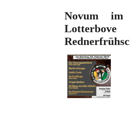
Novum im K
Lotterbov
Rednerfrühsc