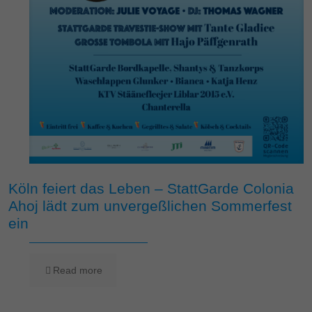
Köln feiert das Leben – StattGarde Colonia
Ahoj lädt zum unvergeßlichen Sommerfest
ein
Read more