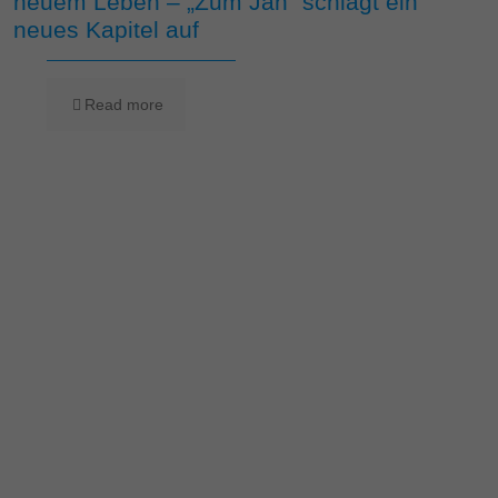
neuem Leben – „Zum Jan“ schlägt ein
neues Kapitel auf
Read more