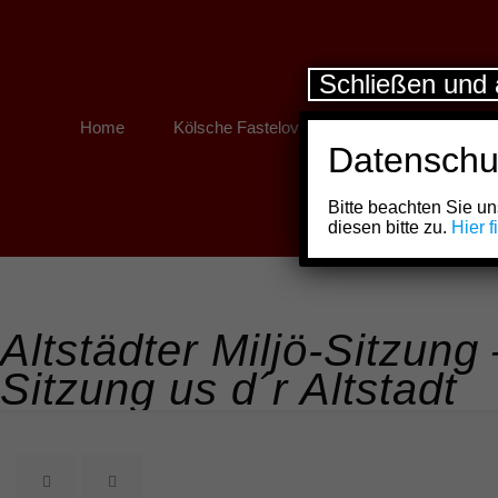
Schließen und 
Home
Kölsche Fastelovend
Kölner Links
Datenschu
Bitte beachten Sie 
diesen bitte zu.
Hier 
Altstädter Miljö-Sitzung
Sitzung us d´r Altstadt