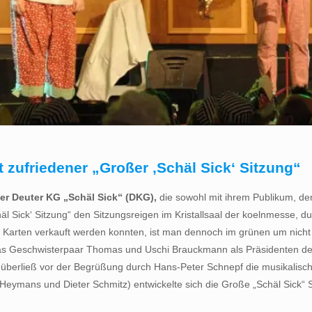
 zufriedener „Großer ‚Schäl Sick‘ Sitzung“
der Deuter KG „Schäl Sick“ (DKG),
die sowohl mit ihrem Publikum, de
häl Sick‘ Sitzung“ den Sitzungsreigen im Kristallsaal der koelnmesse,
n Karten verkauft werden konnten, ist man dennoch im grünen um nich
das Geschwisterpaar Thomas und Uschi Brauckmann als Präsidenten de
überließ vor der Begrüßung durch Hans-Peter Schnepf die musikalisch
mans und Dieter Schmitz) entwickelte sich die Große „Schäl Sick“ Sit