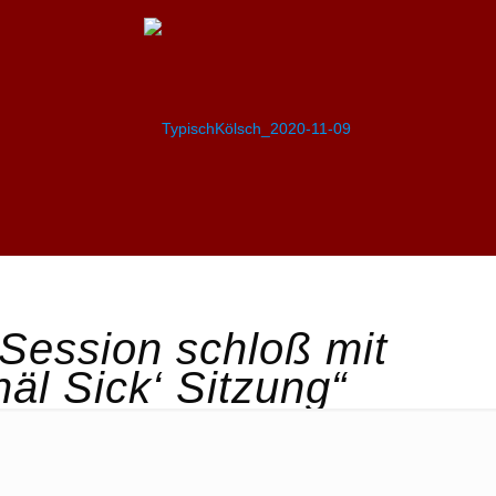
Session schloß mit
äl Sick‘ Sitzung“