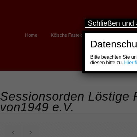
Schließen und 
Home
Kölsche Fastelovend
Kölner Links
Datenschu
Bitte beachten Sie 
diesen bitte zu.
Hier 
Sessionsorden Löstige 
von1949 e.V.