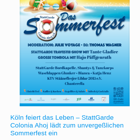
Köln feiert das Leben – StattGarde
Colonia Ahoj lädt zum unvergeßlichen
Sommerfest ein