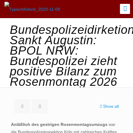
Bundespolizeidirketio
Sankt Augustin:
BPOL NRW:
Bundespolizei zieht
positive Bilanz zum
Rosenmontag 2026
Show all
Anläßlich des gestrigen Rosenmontagsumzugs
war
die Bundespolizeiinspektion Köln mit zahlreichen Kräften