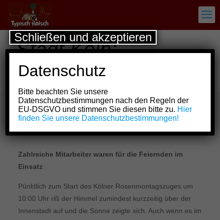
Schließen und akzeptieren
Stadt Köln:
Zwischenbilanz
Datenschutz
Rosenmontag 2026
Bitte beachten Sie unsere
Datenschutzbestimmungen nach den Regeln der
EU-DSGVO und stimmen Sie diesen bitte zu.
Hier
finden Sie unsere Datenschutzbestimmungen!
Show all
Zahlreiche Mitarbeiter waren für die Feiernden im
Einsatz
Pünktlich zum Start des Kölner Rosenmontagszuges um
10:00 Uhr riß der Himmel zumindest kurzzeitig über der
Innenstadt auf und die Sonne zeigte sich. Auch wenn es im