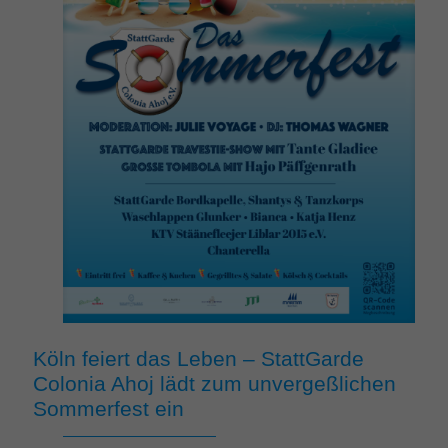
Köln feiert das Leben – StattGarde
Colonia Ahoj lädt zum unvergeßlichen
Sommerfest ein