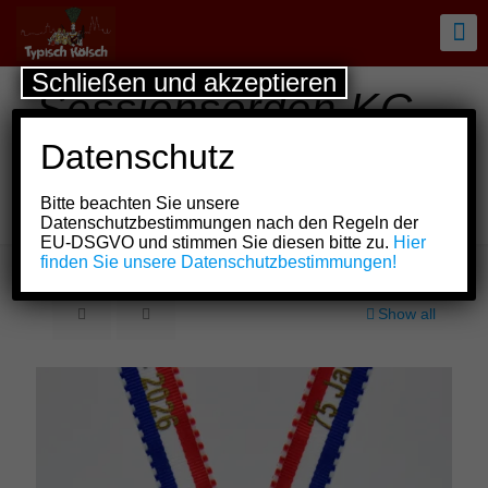
Schließen und akzeptieren
Sessionsorden KG
Müllemer Junge –
Datenschutz
Alt-Mülheim e.V.
Bitte beachten Sie unsere
von 1951
Datenschutzbestimmungen nach den Regeln der
EU-DSGVO und stimmen Sie diesen bitte zu.
Hier
finden Sie unsere Datenschutzbestimmungen!
Show all