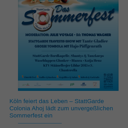
Köln feiert das Leben – StattGarde
Colonia Ahoj lädt zum unvergeßlichen
Sommerfest ein