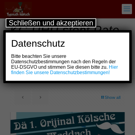
Schließen und akzeptieren
KG UHU steht Pate
für neues Format –
Datenschutz
Dä 1. Orijinal
Bitte beachten Sie unsere
Kölsche Hääre
Datenschutzbestimmungen nach den Regeln der
EU-DSGVO und stimmen Sie diesen bitte zu.
Hier
Meddach
finden Sie unsere Datenschutzbestimmungen!
Show all