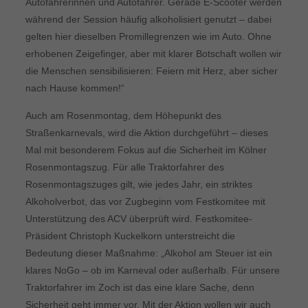
Autofahrerinnen und Autofahrer. Gerade E-Scooter werden
während der Session häufig alkoholisiert genutzt – dabei
gelten hier dieselben Promillegrenzen wie im Auto. Ohne
erhobenen Zeigefinger, aber mit klarer Botschaft wollen wir
die Menschen sensibilisieren: Feiern mit Herz, aber sicher
nach Hause kommen!“
Auch am Rosenmontag, dem Höhepunkt des
Straßenkarnevals, wird die Aktion durchgeführt – dieses
Mal mit besonderem Fokus auf die Sicherheit im Kölner
Rosenmontagszug. Für alle Traktorfahrer des
Rosenmontagszuges gilt, wie jedes Jahr, ein striktes
Alkoholverbot, das vor Zugbeginn vom Festkomitee mit
Unterstützung des ACV überprüft wird. Festkomitee-
Präsident Christoph Kuckelkorn unterstreicht die
Bedeutung dieser Maßnahme: „Alkohol am Steuer ist ein
klares NoGo – ob im Karneval oder außerhalb. Für unsere
Traktorfahrer im Zoch ist das eine klare Sache, denn
Sicherheit geht immer vor. Mit der Aktion wollen wir auch