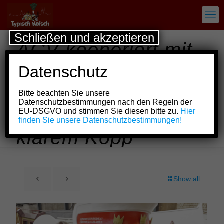
Schließen und akzeptieren
ACV kooperiert mit
dem Festkomitee
Datenschutz
Kölner Karneval:
Bitte beachten Sie unsere
„Fiere met Hätz,
Datenschutzbestimmungen nach den Regeln der
EU-DSGVO und stimmen Sie diesen bitte zu.
Hier
ävver fahre met
finden Sie unsere Datenschutzbestimmungen!
klarem Kopp“
Show all