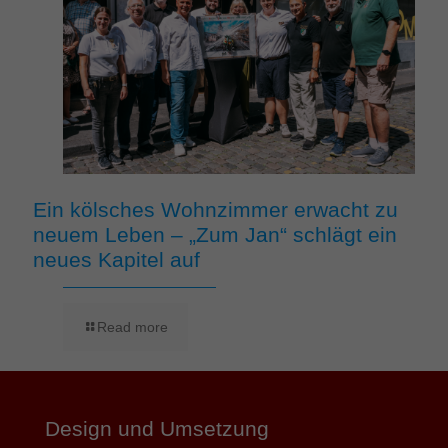
Ein kölsches Wohnzimmer erwacht zu
neuem Leben – „Zum Jan“ schlägt ein
neues Kapitel auf
Read more
Design und Umsetzung