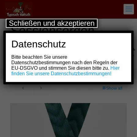
Schließen und akzeptieren
Sessionsorden
Große Allgemeine
Datenschutz
Karnevalsgesellschaft
Bitte beachten Sie unsere
von 1900 Köln e.V.
Datenschutzbestimmungen nach den Regeln der
EU-DSGVO und stimmen Sie diesen bitte zu.
Hier
finden Sie unsere Datenschutzbestimmungen!
Show all