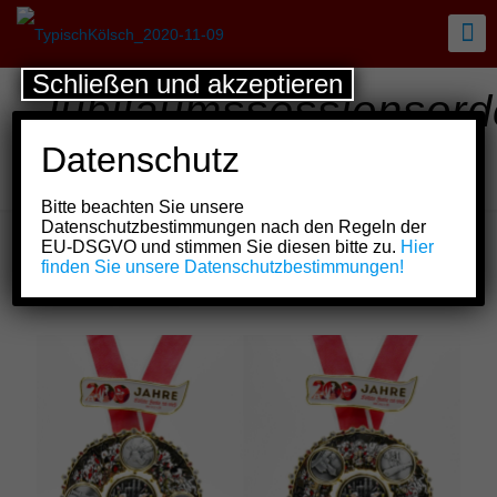
Schließen und akzeptieren
Jubiläumssessionsor
Kölsche Funke rut-
Datenschutz
wieß vun 1823 e.V.
Bitte beachten Sie unsere
Datenschutzbestimmungen nach den Regeln der
EU-DSGVO und stimmen Sie diesen bitte zu.
Hier
finden Sie unsere Datenschutzbestimmungen!
Show all