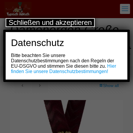
Schließen und akzeptieren
Damenorden Große
Allgemeine
Datenschutz
Karnevalsgesellschaft
Bitte beachten Sie unsere
von 1900 Köln e.V.
Datenschutzbestimmungen nach den Regeln der
EU-DSGVO und stimmen Sie diesen bitte zu.
Hier
finden Sie unsere Datenschutzbestimmungen!
Show all