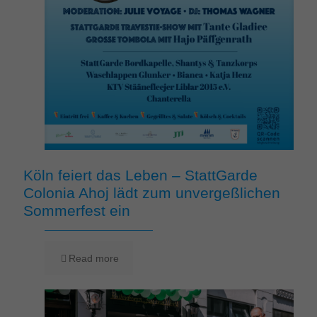
Köln feiert das Leben – StattGarde
Colonia Ahoj lädt zum unvergeßlichen
Sommerfest ein
Read more