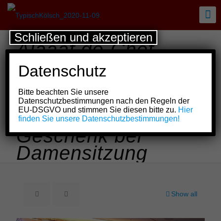
Schließen und akzeptieren
Alaaaf.de-Chef
überraschte Kölsche
Datenschutz
Lotterbove und
Bitte beachten Sie unsere
Gäste mit
Datenschutzbestimmungen nach den Regeln der
EU-DSGVO und stimmen Sie diesen bitte zu.
Hier
besonderem
finden Sie unsere Datenschutzbestimmungen!
Geschenk bei
Damensitzung
Show all