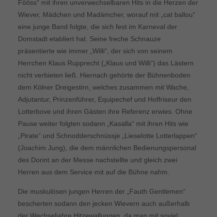
Fööss“ mit ihren unverwechselbaren Hits in die Herzen der
Wiever, Mädchen und Madämcher, worauf mit „cat ballou“
eine junge Band folgte, die sich fest im Karneval der
Domstadt etabliert hat. Seine freche Schnauze
präsentierte wie immer „Willi“, der sich von seinem
Herrchen Klaus Rupprecht („Klaus und Willi“) das Lästern
nicht verbieten ließ. Hiernach gehörte der Bühnenboden
dem Kölner Dreigestirn, welches zusammen mit Wache,
Adjutantur, Prinzenführer, Equipechef und Hoffriseur den
Lotterbove und ihren Gästen ihre Referenz erwies. Ohne
Pause weiter folgten sodann „Kasalla“ mit ihren Hits wie
„Pirate“ und Schnodderschnüssje „Lieselotte Lotterlappen“
(Joachim Jung), die dem männlichen Bedienungspersonal
des Dorint an der Messe nachstellte und gleich zwei
Herren aus dem Service mit auf die Bühne nahm.
Die muskulösen jungen Herren der „Fauth Gentlemen“
bescherten sodann den jecken Wievern auch außerhalb
der Wechseljahre Hitzewallungen, da man mit soviel