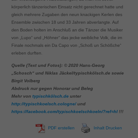
körperlich tänzerischen Einsatz nicht gerechnet hatte und
gleich mehrere Zugaben den neun knackigen Kerlen des
Ensemble zwischen 18 und 33 Jahren abverlangte. Auf
den Boden holten im Anschluß an die Tänzer die Musiker
von „Lupo“ und „Höhner“ das jecke weibliche Volk, die im
Finale nochmals ein Da Capo von „Schoß un Schößche“
erleben durften.
Quelle (Text und Fotos): © 2020 Hans-Georg
„Schosch“ und Niklas Jäckel/typischkölsch.de
sowie
Birgit Volberg
Abdruck nur gegen Honorar und Beleg
Mehr von
typischkölsch.de
unter
http://typischkoelsch.cologne/
und
https://facebook.com/typischkoelschkoeln/?ref=hl
!!!
PDF erstellen
Inhalt Drucken