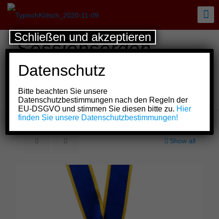
Schließen und akzeptieren
Sessionsorden
Bürgergarde „blau-
Datenschutz
gold“ von 1904 e.V.
Bitte beachten Sie unsere
Köln
Datenschutzbestimmungen nach den Regeln der
EU-DSGVO und stimmen Sie diesen bitte zu.
Hier
finden Sie unsere Datenschutzbestimmungen!
Show all