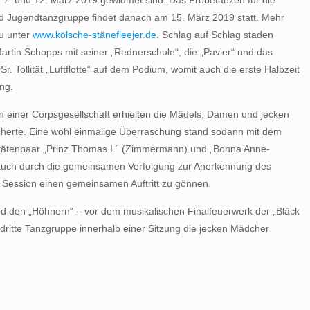
7. und 12. März 2019 gewidmet sind. Das Probetanzen für die
d Jugendtanzgruppe findet danach am 15. März 2019 statt. Mehr
zu unter
www.kölsche-stänefleejer.de
. Schlag auf Schlag staden
artin Schopps mit seiner „Rednerschule“, die „Pavier“ und das
Sr. Tollität „Luftflotte“ auf dem Podium, womit auch die erste Halbzeit
ng.
 einer Corpsgesellschaft erhielten die Mädels, Damen und jecken
icherte. Eine wohl einmalige Überraschung stand sodann mit dem
itätenpaar „Prinz Thomas I.“ (Zimmermann) und „Bonna Anne-
r auch durch die gemeinsamen Verfolgung zur Anerkennung des
r Session einen gemeinsamen Auftritt zu gönnen.
und den „Höhnern“ – vor dem musikalischen Finalfeuerwerk der „Bläck
ritte Tanzgruppe innerhalb einer Sitzung die jecken Mädcher