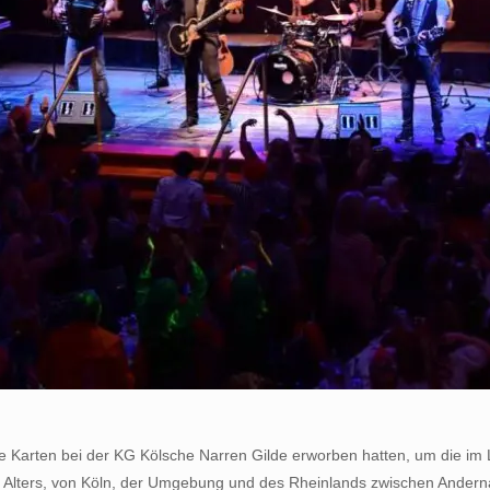
re Karten bei der KG Kölsche Narren Gilde erworben hatten, um die i
 Alters, von Köln, der Umgebung und des Rheinlands zwischen Andernac