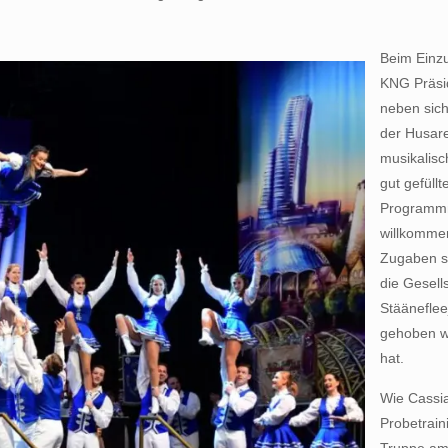
Beim Einzu
KNG Präsid
neben sich
der Husare
musikalisc
gut gefüll
Programmn
willkommen
Zugaben s
die Gesell
Stääneflee
gehoben wu
hat.
Wie Cassia
Probetrain