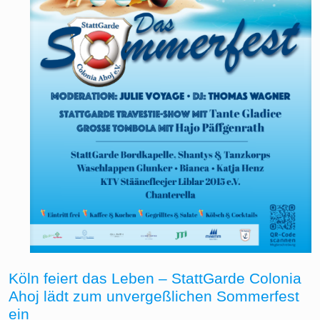
Köln feiert das Leben – StattGarde Colonia
Ahoj lädt zum unvergeßlichen Sommerfest
ein