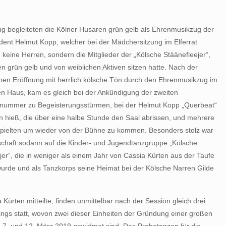
g begleiteten die Kölner Husaren grün gelb als Ehrenmusikzug der
ent Helmut Kopp, welcher bei der Mädchersitzung im Elferrat
 keine Herren, sondern die Mitglieder der „Kölsche Stäänefleejer“,
n grün gelb und von weiblichen Aktiven sitzen hatte. Nach der
hen Eröffnung mit herrlich kölsche Tön durch den Ehrenmusikzug im
ten Haus, kam es gleich bei der Ankündigung der zweiten
ummer zu Begeisterungsstürmen, bei der Helmut Kopp „Querbeat“
 hieß, die über eine halbe Stunde den Saal abrissen, und mehrere
pielten um wieder von der Bühne zu kommen. Besonders stolz war
schaft sodann auf die Kinder- und Jugendtanzgruppe „Kölsche
jer“, die in weniger als einem Jahr von Cassia Kürten aus der Taufe
rde und als Tanzkorps seine Heimat bei der Kölsche Narren Gilde
 Kürten mitteilte, finden unmittelbar nach der Session gleich drei
ings statt, wovon zwei dieser Einheiten der Gründung einer großen