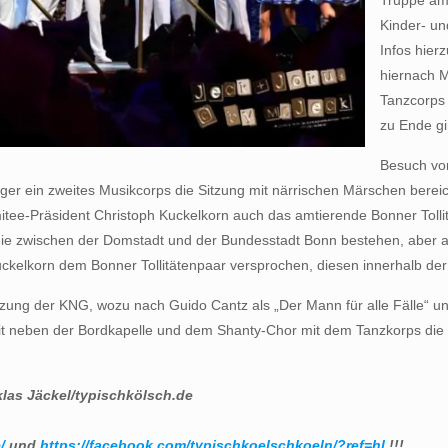
Truppe am 
Kinder- un
Infos hier
hiernach M
Tanzcorps 
zu Ende gi
Besuch von
ger ein zweites Musikcorps die Sitzung mit närrischen Märschen bere
itee-Präsident Christoph Kuckelkorn auch das amtierende Bonner Toll
en die zwischen der Domstadt und der Bundesstadt Bonn bestehen, abe
Kuckelkorn dem Bonner Tollitätenpaar versprochen, diesen innerhalb de
itzung der KNG, wozu nach Guido Cantz als „Der Mann für alle Fälle“ 
it neben der Bordkapelle und dem Shanty-Chor mit dem Tanzkorps die d
las Jäckel/typischkölsch.de
/
und
https://facebook.com/typischkoelschkoeln/?ref=hl
!!!