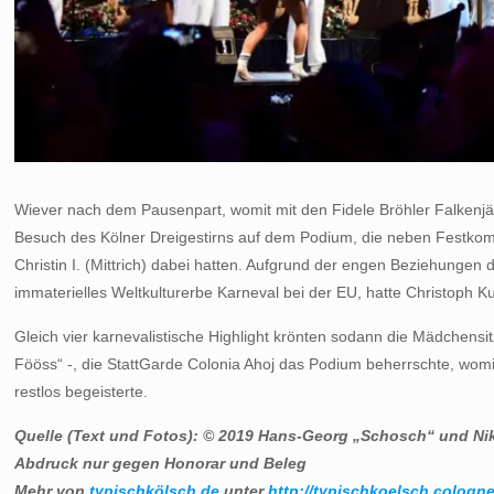
Wiever nach dem Pausenpart, womit mit den Fidele Bröhler Falkenjä
Besuch des Kölner Dreigestirns auf dem Podium, die neben Festkom
Christin I. (Mittrich) dabei hatten. Aufgrund der engen Beziehung
immaterielles Weltkulturerbe Karneval bei der EU, hatte Christoph 
Gleich vier karnevalistische Highlight krönten sodann die Mädchens
Fööss“ -, die StattGarde Colonia Ahoj das Podium beherrschte, wom
restlos begeisterte.
Quelle (Text und Fotos): © 2019 Hans-Georg „Schosch“ und Nik
Abdruck nur gegen Honorar und Beleg
Mehr von
typischkölsch.de
unter
http://typischkoelsch.cologne