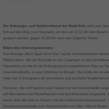
Der Ordnungs- und Verkehrsdienst der Stadt Köln
zieht zum Sess
früh auf den Weg zum Heumarkt, um dort um 11.11 Uhr den Beginn de
gesperrt werden, gegen 15.30 Uhr auch das Zülpicher Viertel.
Bilanz des Ordnungsdienstes:
Das Konzept „Mehr Spaß ohne Glas“ wurde erfreulicherweise wieder 
Plätzen feiern. Bei der Kontrolle an den Zugängen zu den betroffen
Glasverbot und die für die Entsorgung von mitgeführtem Glas zur V
Innendienstkräfte, in zwei Schichten im Einsatz. Die Kräfte der pri
hatte das Ordnungsamt die persönliche und sachliche Tauglichkeit all
Personen, die mit Flaschen oder Gläsern an den Kontrollstellen angetr
auf Alternativen wie Plastikflaschen und Getränkedosen umgestellt
waren aber alle (wie im Vorjahr) mit dem Glasverbot einverstanden.
Einzelhandelsbetriebe zum Verkaufsverbot von Glas. Wie im Vorjahr h