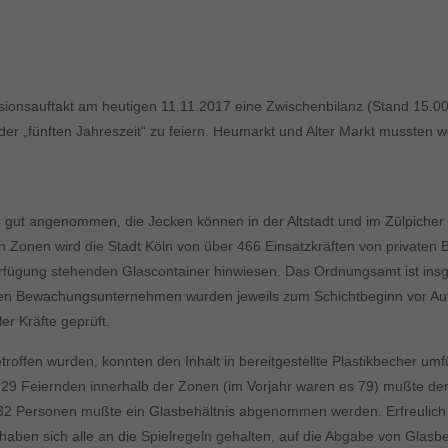
ionsauftakt am heutigen 11.11.2017 eine Zwischenbilanz (Stand 15.00 
r „fünften Jahreszeit“ zu feiern. Heumarkt und Alter Markt mussten w
gut angenommen, die Jecken können in der Altstadt und im Zülpicher 
en Zonen wird die Stadt Köln von über 466 Einsatzkräften von private
erfügung stehenden Glascontainer hinwiesen. Das Ordnungsamt ist ins
vaten Bewachungsunternehmen wurden jeweils zum Schichtbeginn vor Aufn
er Kräfte geprüft.
offen wurden, konnten den Inhalt in bereitgestellte Plastikbecher umfül
. 129 Feiernden innerhalb der Zonen (im Vorjahr waren es 79) mußte d
 32 Personen mußte ein Glasbehältnis abgenommen werden. Erfreulich is
aben sich alle an die Spielregeln gehalten, auf die Abgabe von Glasbe