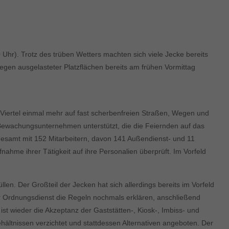
Uhr). Trotz des trüben Wetters machten sich viele Jecke bereits
egen ausgelasteter Platzflächen bereits am frühen Vormittag
Viertel einmal mehr auf fast scherbenfreien Straßen, Wegen und
n Bewachungsunternehmen unterstützt, die die Feiernden auf das
gesamt mit 152 Mitarbeitern, davon 141 Außendienst- und 11
ahme ihrer Tätigkeit auf ihre Personalien überprüft. Im Vorfeld
len. Der Großteil der Jecken hat sich allerdings bereits im Vorfeld
er Ordnungsdienst die Regeln nochmals erklären, anschließend
t wieder die Akzeptanz der Gaststätten-, Kiosk-, Imbiss- und
hältnissen verzichtet und stattdessen Alternativen angeboten. Der