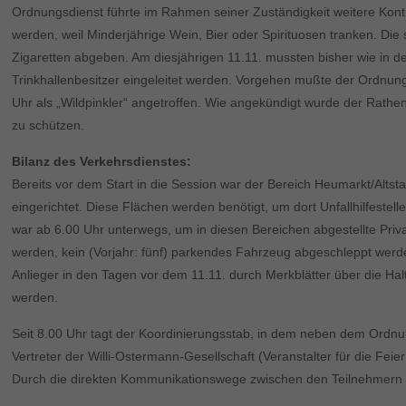
Ordnungsdienst führte im Rahmen seiner Zuständigkeit weitere Kontr
werden, weil Minderjährige Wein, Bier oder Spirituosen tranken. Di
Zigaretten abgeben. Am diesjährigen 11.11. mussten bisher wie in
Trinkhallenbesitzer eingeleitet werden. Vorgehen mußte der Ordnung
Uhr als „Wildpinkler“ angetroffen. Wie angekündigt wurde der Rathen
zu schützen.
Bilanz des Verkehrsdienstes:
Bereits vor dem Start in die Session war der Bereich Heumarkt/Altsta
eingerichtet. Diese Flächen werden benötigt, um dort Unfallhilfeste
war ab 6.00 Uhr unterwegs, um in diesen Bereichen abgestellte Priv
werden, kein (Vorjahr: fünf) parkendes Fahrzeug abgeschleppt werden
Anlieger in den Tagen vor dem 11.11. durch Merkblätter über die Ha
werden.
Seit 8.00 Uhr tagt der Koordinierungsstab, in dem neben dem Ordnun
Vertreter der Willi-Ostermann-Gesellschaft (Veranstalter für die F
Durch die direkten Kommunikationswege zwischen den Teilnehmern k