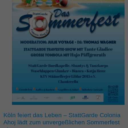
Köln feiert das Leben – StattGarde Colonia
Ahoj lädt zum unvergeßlichen Sommerfest