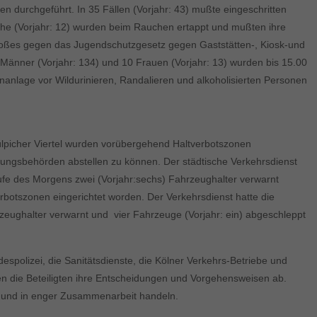
n durchgeführt. In 35 Fällen (Vorjahr: 43) mußte eingeschritten
liche (Vorjahr: 12) wurden beim Rauchen ertappt und mußten ihre
stoßes gegen das Jugendschutzgesetz gegen Gaststätten-, Kiosk-und
 Männer (Vorjahr: 134) und 10 Frauen (Vorjahr: 13) wurden bis 15.00
ünanlage vor Wildurinieren, Randalieren und alkoholisierten Personen
 Zülpicher Viertel wurden vorübergehend Haltverbotszonen
rdnungsbehörden abstellen zu können. Der städtische Verkehrsdienst
aufe des Morgens zwei (Vorjahr:sechs) Fahrzeughalter verwarnt
erbotszonen eingerichtet worden. Der Verkehrsdienst hatte die
rzeughalter verwarnt und vier Fahrzeuge (Vorjahr: ein) abgeschleppt
spolizei, die Sanitätsdienste, die Kölner Verkehrs-Betriebe und
men die Beteiligten ihre Entscheidungen und Vorgehensweisen ab.
n und in enger Zusammenarbeit handeln.