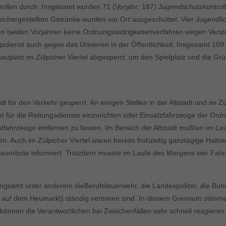
ollen durch: Insgesamt wurden 71 (Vorjahr: 187) Jugendschutzkontrolle
e sichergestellten Getränke wurden vor Ort ausgeschüttet. Vier Jugend
 den beiden Vorjahren keine Ordnungswidrigkeitenverfahren wegen Ver
sdienst auch gegen das Urinieren in der Öffentlichkeit. Insgesamt 109
auplatz im Zülpicher Viertel abgesperrt, um den Spielplatz und die Gr
dt für den Verkehr gesperrt. An einigen Stellen in der Altstadt und im
llen für die Rettungsdienste einzurichten oder Einsatzfahrzeuge der O
atfahrzeuge entfernen zu lassen. Im Bereich der Altstadt mußten im L
. Auch im Zülpicher Viertel waren bereits frühzeitig ganztägige Haltv
lteverbote informiert. Trotzdem musste im Laufe des Morgens vier Fah
gsamt unter anderem dieBerufsfeuerwehr, die Landespolizei, die Bunde
eier auf dem Heumarkt) ständig vertreten sind. In diesem Gremium stim
önnen die Verantwortlichen bei Zwischenfällen sehr schnell reagiere