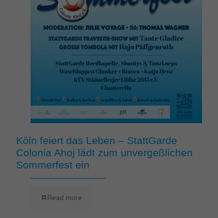
Köln feiert das Leben – StattGarde
Colonia Ahoj lädt zum unvergeßlichen
Sommerfest ein
Read more