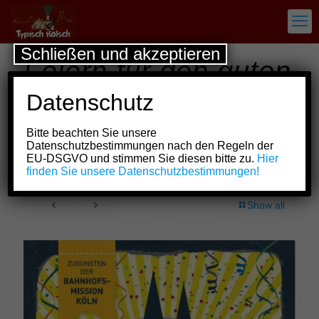
Schließen und akzeptieren
Feiern für den guten
Zweck – „11.11. IM
Datenschutz
GLORIA“ geht in die
Bitte beachten Sie unsere
zweite Runde!
Datenschutzbestimmungen nach den Regeln der
EU-DSGVO und stimmen Sie diesen bitte zu.
Hier
finden Sie unsere Datenschutzbestimmungen!
Show all