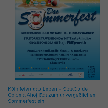
Köln feiert das Leben – StattGarde
Colonia Ahoj lädt zum unvergeßlichen
Sommerfest ein