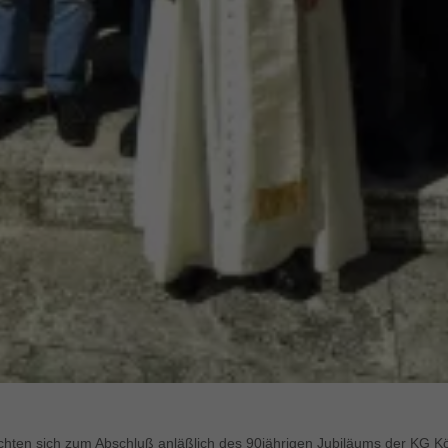
hten sich zum Abschluß anläßlich des 90jährigen Jubiläums der KG K