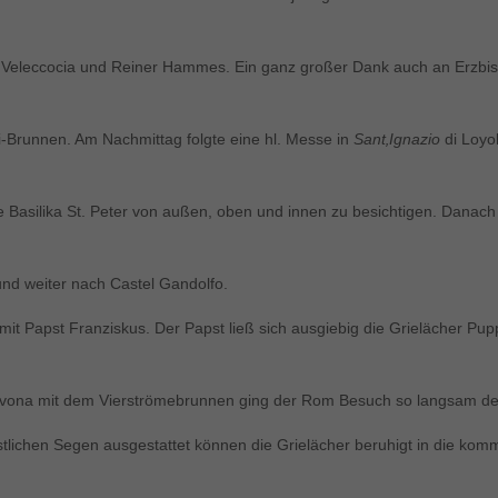
io Veleccocia und Reiner Hammes. Ein ganz großer Dank auch an Erzbisc
i-Brunnen. Am Nachmittag folgte eine hl. Messe in
Sant
‚
Ignazio
di Loyo
e Basilika St. Peter von außen, oben und innen zu besichtigen. Danac
nd weiter nach Castel Gandolfo.
it Papst Franziskus. Der Papst ließ sich ausgiebig die Grielächer Pu
 Navona mit dem Vierströmebrunnen ging der Rom Besuch so langsam 
pstlichen Segen ausgestattet können die Grielächer beruhigt in die 