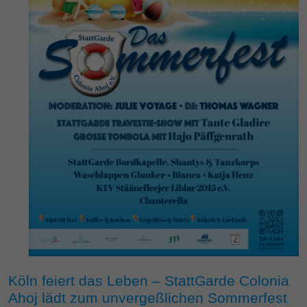
Köln feiert das Leben – StattGarde Colonia
Ahoj lädt zum unvergeßlichen Sommerfest