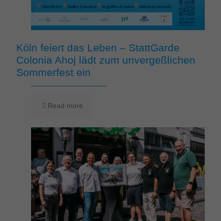
Köln feiert das Leben – StattGarde
Colonia Ahoj lädt zum unvergeßlichen
Sommerfest ein
Read more