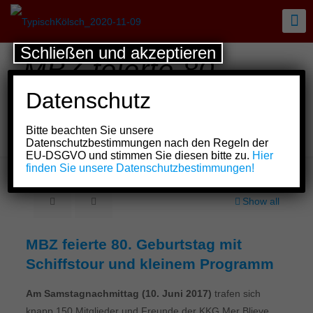
Schließen und akzeptieren
MBZ feierte 80.
Geburtstag mit
Datenschutz
Schiffstour und
Bitte beachten Sie unsere
kleinem Programm
Datenschutzbestimmungen nach den Regeln der
EU-DSGVO und stimmen Sie diesen bitte zu.
Hier
finden Sie unsere Datenschutzbestimmungen!
Show all
MBZ feierte 80. Geburtstag mit
Schiffstour und kleinem Programm
Am Samstagnachmittag (10. Juni 2017)
trafen sich
knapp 150 Mitglieder und Freunde der KKG Mer Blieve