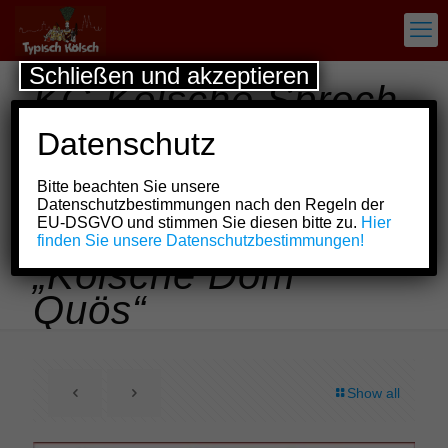
Schließen und akzeptieren
KG Kölsche Sproch
e.V. sucht „jecke
Datenschutz
Pänz“ für Kinder-
Bitte beachten Sie unsere
und
Datenschutzbestimmungen nach den Regeln der
EU-DSGVO und stimmen Sie diesen bitte zu.
Hier
Jugendtanzgruppe
finden Sie unsere Datenschutzbestimmungen!
„Kölsche Dom
Quös“
Show all