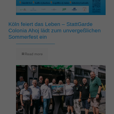
Köln feiert das Leben – StattGarde
Colonia Ahoj lädt zum unvergeßlichen
Sommerfest ein
Read more