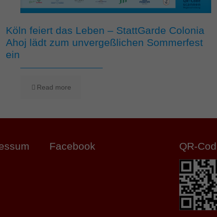
Köln feiert das Leben – StattGarde Colonia
Ahoj lädt zum unvergeßlichen Sommerfest
ein
Read more
ressum
Facebook
QR-Cod