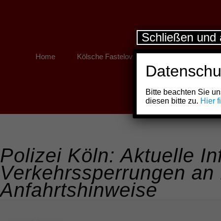
Schließen und 
Home
Kölsche Fastelovend
Kölner Links
Datenschu
Bitte beachten Sie 
diesen bitte zu.
Hier 
Polizei Köln: Aktuelle I
Verkehrssperrungen an
Anfahrtshinweise