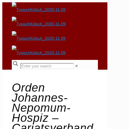
✕
Orden
Johannes-
Nepomum-
Hospiz –
Cariatsverband