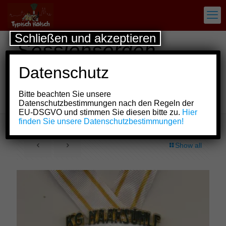
Schließen und akzeptieren
Sessionsorden
Große Höhenhauser
Datenschutz
KG Naaksühle 1949
Bitte beachten Sie unsere
e.V.
Datenschutzbestimmungen nach den Regeln der
EU-DSGVO und stimmen Sie diesen bitte zu.
Hier
finden Sie unsere Datenschutzbestimmungen!
Show all