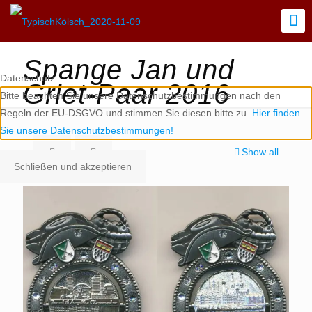
Spange Jan und
Datenschutz
Griet-Paar 2016
Bitte beachten Sie unsere Datenschutzbestimmungen nach den
Regeln der EU-DSGVO und stimmen Sie diesen bitte zu.
Hier finden
Sie unsere Datenschutzbestimmungen!
Show all
Schließen und akzeptieren