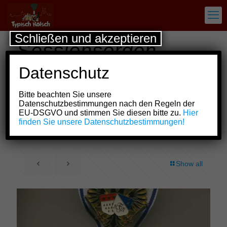
Schließen und akzeptieren
Sessionsorden
Kölner Funken
Datenschutz
Artillerie blau-weiß
Bitte beachten Sie unsere
von 1870 e.V. –
Datenschutzbestimmungen nach den Regeln der
EU-DSGVO und stimmen Sie diesen bitte zu.
Hier
Blaue Funken
finden Sie unsere Datenschutzbestimmungen!
Show all