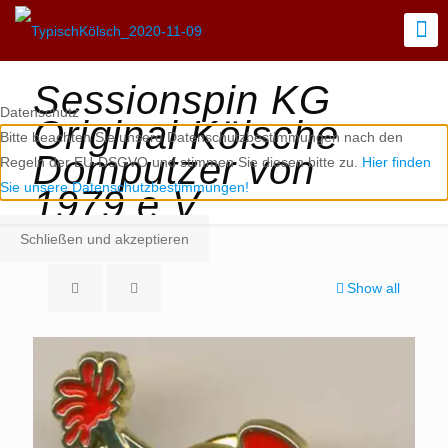
Sessionspin KG
Datenschutz
Original Kölsche
Bitte beachten Sie unsere Datenschutzbestimmungen nach den
Domputzer von
Regeln der EU-DSGVO und stimmen Sie diesen bitte zu.
Hier finden
Sie unsere Datenschutzbestimmungen!
1979 e.V.
Schließen und akzeptieren
Show all