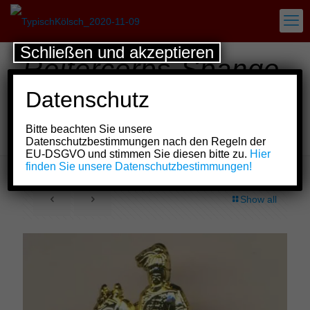
Schließen und akzeptieren
Reitercorps-Spange
KG Treuer Husar
Datenschutz
Blau-Gelb von 1925
Bitte beachten Sie unsere
e.V. Köln
Datenschutzbestimmungen nach den Regeln der
EU-DSGVO und stimmen Sie diesen bitte zu.
Hier
finden Sie unsere Datenschutzbestimmungen!
Show all