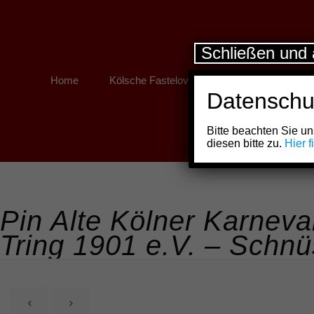
Schließen und 
Home
Kölsche Fastelovend
Kölner Links
Datenschu
Bitte beachten Sie 
diesen bitte zu.
Hier 
Pin Alte Kölner Karneva
Tring 1901 e.V. – Schn