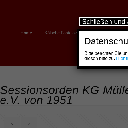
Schließen und 
Home
Kölsche Fastelovend
Kölner Links
Datenschu
Bitte beachten Sie 
diesen bitte zu.
Hier 
Sessionsorden KG Müll
e.V. von 1951