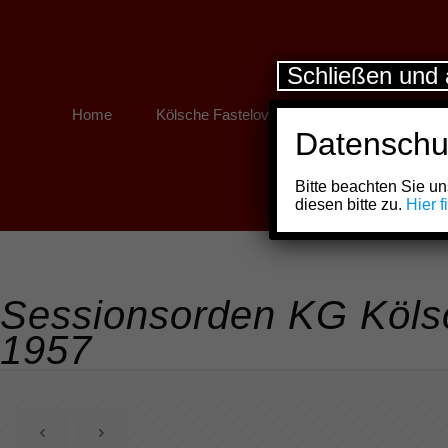
Schließen und 
Home
Kölsche Fastelovend
Kölner Links
Datenschu
Bitte beachten Sie 
diesen bitte zu.
Hier 
Sessionsorden KG Kölsc
1957