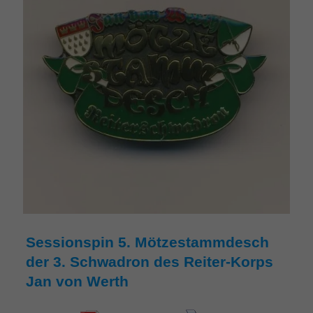
Sessionspin 5. Mötzestammdesch
der 3. Schwadron des Reiter-Korps
Jan von Werth