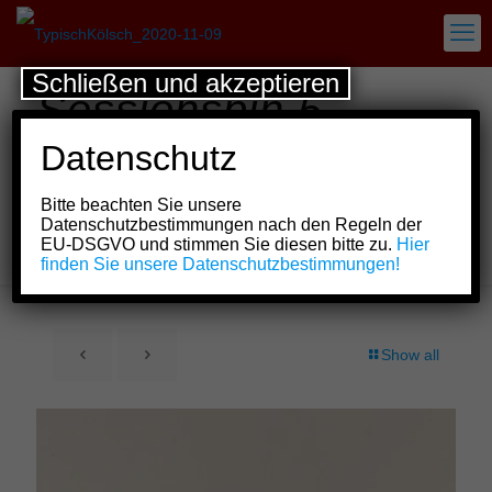
Schließen und akzeptieren
Sessionspin 5.
Mötzestammdesch
Datenschutz
der 3. Schwadron
Bitte beachten Sie unsere
des Reiter-Korps
Datenschutzbestimmungen nach den Regeln der
EU-DSGVO und stimmen Sie diesen bitte zu.
Hier
Jan von Werth
finden Sie unsere Datenschutzbestimmungen!
Show all