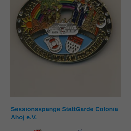
Sessionsspange StattGarde Colonia
Ahoj e.V.