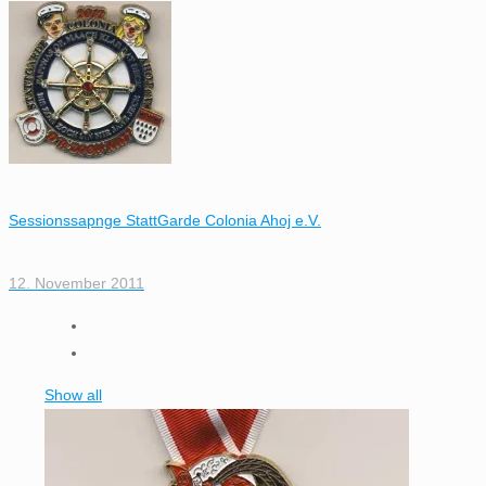
Sessionssapnge StattGarde Colonia Ahoj e.V.
12. November 2011
Show all