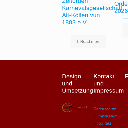
Zeltorden
Orde
Karnevalsgesellschaft
202
Alt-Köllen vun
1883 e.V.
Read more
Design
Kontakt
und
und
Umsetzung
Impressum
Datenschutz
Impressum
Kontakt