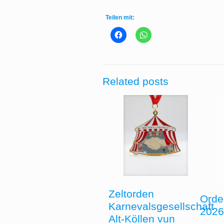
Teilen mit:
Related posts
Zeltorden
Orde
Karnevalsgesellschaft
202
Alt-Köllen vun