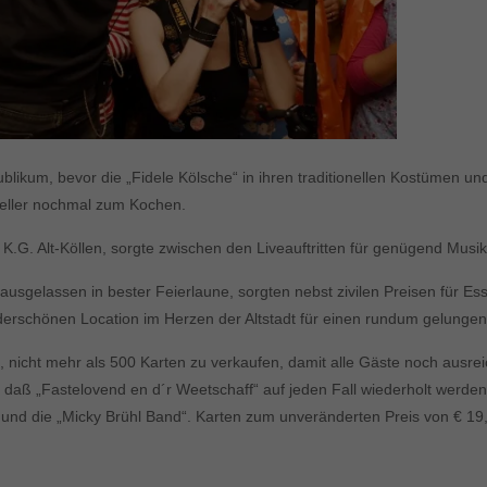
likum, bevor die „Fidele Kölsche“ in ihren traditionellen Kostümen un
 Keller nochmal zum Kochen.
K.G. Alt-Köllen, sorgte zwischen den Liveauftritten für genügend Musi
 ausgelassen in bester Feierlaune, sorgten nebst zivilen Preisen für Es
nderschönen Location im Herzen der Altstadt für einen rundum gelunge
, nicht mehr als 500 Karten zu verkaufen, damit alle Gäste noch ausr
 daß „Fastelovend en d´r Weetschaff“ auf jeden Fall wiederholt werd
und die „Micky Brühl Band“. Karten zum unveränderten Preis von € 19