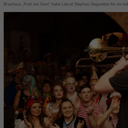
Brauhaus „Früh am Dom“ hatte Literat Stephan Degueldre für ein to