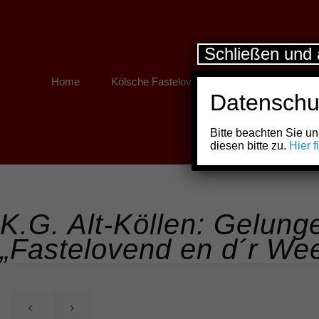
Schließen und 
Home
Kölsche Fastelovend
Kölner Links
Datenschu
Bitte beachten Sie 
diesen bitte zu.
Hier 
K.G. Alt-Köllen: Gelun
„Fastelovend en d´r Wee