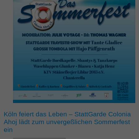
Köln feiert das Leben – StattGarde Colonia
Ahoj lädt zum unvergeßlichen Sommerfest
ein