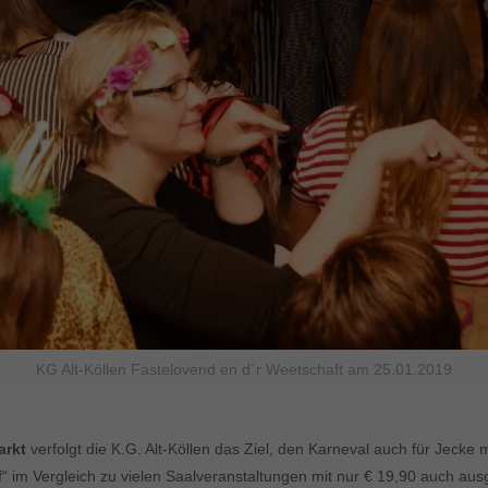
KG Alt-Köllen Fastelovend en d´r Weetschaft am 25.01.2019
arkt
verfolgt die K.G. Alt-Köllen das Ziel, den Karneval auch für Jec
“ im Vergleich zu vielen Saalveranstaltungen mit nur € 19,90 auch aus