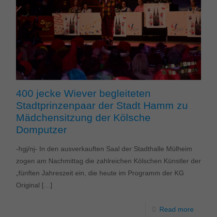
400 jecke Wiever begleiteten
Stadtprinzenpaar der Stadt Hamm zu
Mädchensitzung der Kölsche
Domputzer
-hgj/nj- In den ausverkauften Saal der Stadthalle Mülheim
zogen am Nachmittag die zahlreichen Kölschen Künstler der
„fünften Jahreszeit ein, die heute im Programm der KG
Original
[…]
Read more