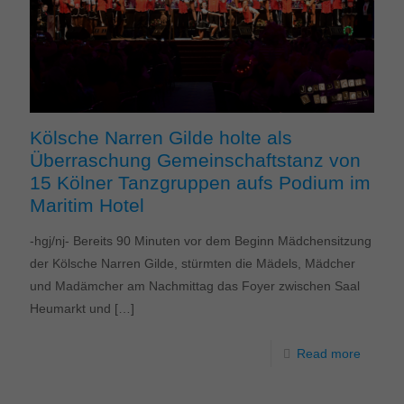
Kölsche Narren Gilde holte als
Überraschung Gemeinschaftstanz von
15 Kölner Tanzgruppen aufs Podium im
Maritim Hotel
-hgj/nj- Bereits 90 Minuten vor dem Beginn Mädchensitzung
der Kölsche Narren Gilde, stürmten die Mädels, Mädcher
und Madämcher am Nachmittag das Foyer zwischen Saal
Heumarkt und
[…]
Read more