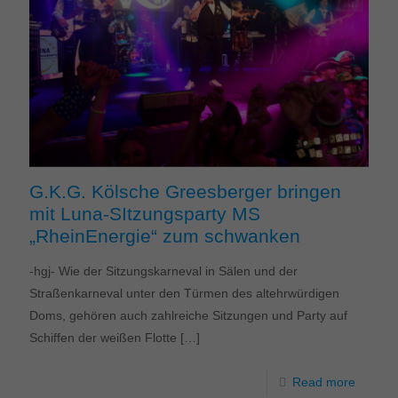
G.K.G. Kölsche Greesberger bringen
mit Luna-SItzungsparty MS
„RheinEnergie“ zum schwanken
-hgj- Wie der Sitzungskarneval in Sälen und der
Straßenkarneval unter den Türmen des altehrwürdigen
Doms, gehören auch zahlreiche Sitzungen und Party auf
Schiffen der weißen Flotte
[…]
Read more