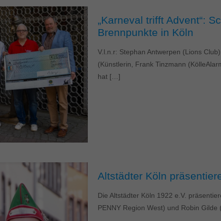
„Karneval trifft Advent“:
Brennpunkte in Köln
V.l.n.r: Stephan Antwerpen (Lions Clu
(Künstlerin, Frank Tinzmann (KölleAlar
hat
[…]
Altstädter Köln präsentie
Die Altstädter Köln 1922 e.V. präsentie
PENNY Region West) und Robin Gilde (F