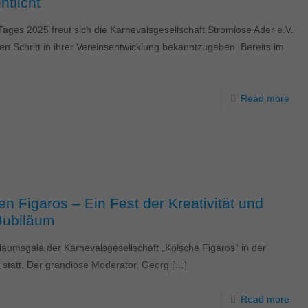
ntlicht
ages 2025 freut sich die Karnevalsgesellschaft Stromlose Ader e.V.
n Schritt in ihrer Vereinsentwicklung bekanntzugeben. Bereits im
Read more
n Figaros – Ein Fest der Kreativität und
 Jubiläum
iläumsgala der Karnevalsgesellschaft „Kölsche Figaros“ in der
tatt. Der grandiose Moderator, Georg
[…]
Read more