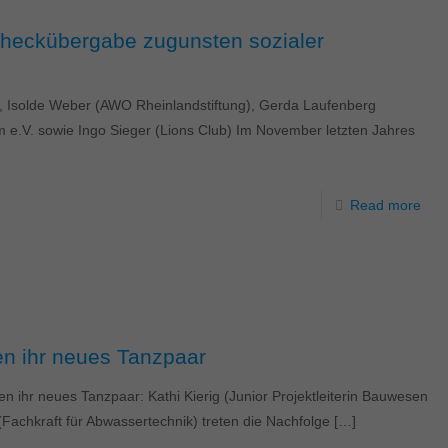
 Scheckübergabe zugunsten sozialer
b), Isolde Weber (AWO Rheinlandstiftung), Gerda Laufenberg
m e.V. sowie Ingo Sieger (Lions Club) Im November letzten Jahres
Read more
ren ihr neues Tanzpaar
ren ihr neues Tanzpaar: Kathi Kierig (Junior Projektleiterin Bauwesen
achkraft für Abwassertechnik) treten die Nachfolge
[…]