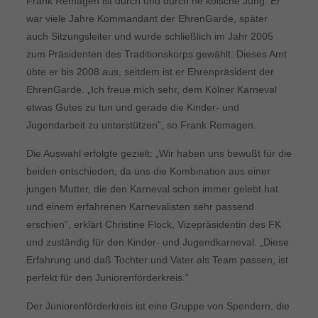
Frank Remagen ist durch und durch ne kölsche Jung. Er
war viele Jahre Kommandant der EhrenGarde, später
auch Sitzungsleiter und wurde schließlich im Jahr 2005
zum Präsidenten des Traditionskorps gewählt. Dieses Amt
übte er bis 2008 aus, seitdem ist er Ehrenpräsident der
EhrenGarde. „Ich freue mich sehr, dem Kölner Karneval
etwas Gutes zu tun und gerade die Kinder- und
Jugendarbeit zu unterstützen”, so Frank Remagen.
Die Auswahl erfolgte gezielt: „Wir haben uns bewußt für die
beiden entschieden, da uns die Kombination aus einer
jungen Mutter, die den Karneval schon immer gelebt hat
und einem erfahrenen Karnevalisten sehr passend
erschien”, erklärt Christine Flock, Vizepräsidentin des FK
und zuständig für den Kinder- und Jugendkarneval. „Diese
Erfahrung und daß Tochter und Vater als Team passen, ist
perfekt für den Juniorenförderkreis.”
Der Juniorenförderkreis ist eine Gruppe von Spendern, die