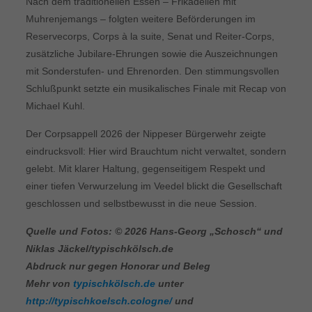
Nach dem traditionellen Essen – Frikadellen mit
Muhrenjemangs – folgten weitere Beförderungen im
Reservecorps, Corps à la suite, Senat und Reiter-Corps,
zusätzliche Jubilare-Ehrungen sowie die Auszeichnungen
mit Sonderstufen- und Ehrenorden. Den stimmungsvollen
Schlußpunkt setzte ein musikalisches Finale mit Recap von
Michael Kuhl.
Der Corpsappell 2026 der Nippeser Bürgerwehr zeigte
eindrucksvoll: Hier wird Brauchtum nicht verwaltet, sondern
gelebt. Mit klarer Haltung, gegenseitigem Respekt und
einer tiefen Verwurzelung im Veedel blickt die Gesellschaft
geschlossen und selbstbewusst in die neue Session.
Quelle und Fotos: © 2026 Hans-Georg „Schosch“ und
Niklas Jäckel/typischkölsch.de
Abdruck nur gegen Honorar und Beleg
Mehr von
typischkölsch.de
unter
http://typischkoelsch.cologne/
und