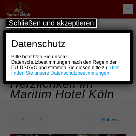
Schließen und akzeptieren
Nippeser
Bürgerwehr:
Datenschutz
Corpsappell 2026 –
Bitte beachten Sie unsere
Tradition, Haltung
Datenschutzbestimmungen nach den Regeln der
EU-DSGVO und stimmen Sie diesen bitte zu.
Hier
und kölsche
finden Sie unsere Datenschutzbestimmungen!
Herzlichkeit im
Maritim Hotel Köln
Show all