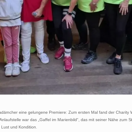
dämcher eine gelungene Premiere: Zum ersten Mal fand der Charity Wal
Anlaufstelle war das „Gaffel im Marienbild“, das mit seiner Nähe zum 
Lust und Kondition.