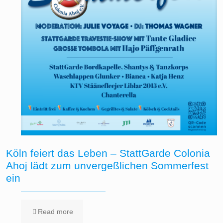
Köln feiert das Leben – StattGarde Colonia
Ahoj lädt zum unvergeßlichen Sommerfest
ein
Read more