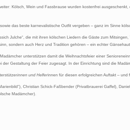
g weiter: Kölsch, Wein und Fassbrause wurden kostenfrei ausgeschenkt,
it sowie das beste karnevalistische Outfit vergeben – ganz im Sinne köl
t fussich Julche“, die mit ihren kölschen Liedern die Gäste zum Mitsing
hsinn, sondern auch Herz und Tradition gehören – ein echter Gänseha
he Madämcher unterstützen damit die Weihnachtsfeier einer Senioreneinri
bei der Gestaltung der Feier zugesagt. In der Einrichtung sind die Madä
erstützer
innen und Helfer
innen für diesen erfolgreichen Auftakt – und 
rienbild“), Christian Schick-Faßbender (Privatbrauerei Gaffel), Danie
Kölsche Madämcher).