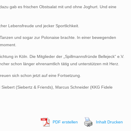
 dazu gab es frischen Obstsalat mit und ohne Joghurt. Und eine
scher Lebensfreude und jecker Sportlichkeit.
en, Tanzen und sogar zur Polonaise brachte. In einer bewegenden
utmoment.
chtung in Köln. Die Mitglieder der „Spillmannsfründe Bellejeck“ e.V.
mcher schon länger ehrenamtlich tätig und unterstützen mit Herz.
freuen sich schon jetzt auf eine Fortsetzung.
l Siebert (Siebertz & Friends), Marcus Schneider (KKG Fidele
PDF erstellen
Inhalt Drucken