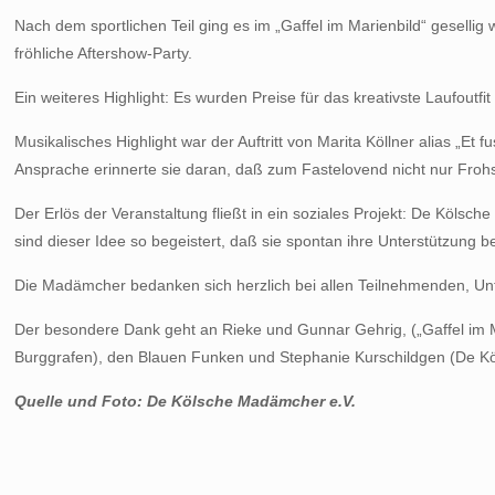
Nach dem sportlichen Teil ging es im „Gaffel im Marienbild“ geselli
fröhliche Aftershow-Party.
Ein weiteres Highlight: Es wurden Preise für das kreativste Laufoutf
Musikalisches Highlight war der Auftritt von Marita Köllner alias „E
Ansprache erinnerte sie daran, daß zum Fastelovend nicht nur Fro
Der Erlös der Veranstaltung fließt in ein soziales Projekt: De Kölsc
sind dieser Idee so begeistert, daß sie spontan ihre Unterstützung 
Die Madämcher bedanken sich herzlich bei allen Teilnehmenden, Unt
Der besondere Dank geht an Rieke und Gunnar Gehrig, („Gaffel im Ma
Burggrafen), den Blauen Funken und Stephanie Kurschildgen (De 
Quelle und Foto: De Kölsche Madämcher e.V.