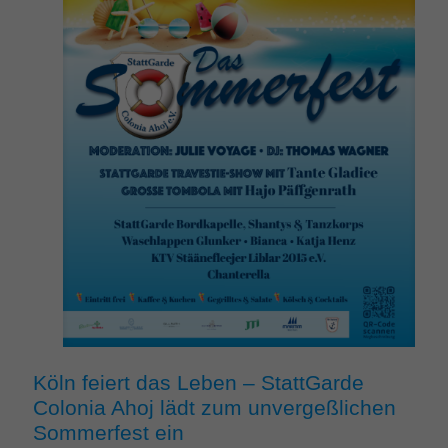
Köln feiert das Leben – StattGarde
Colonia Ahoj lädt zum unvergeßlichen
Sommerfest ein