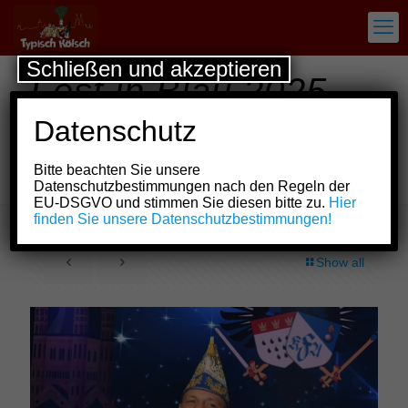
Schließen und akzeptieren
Fest in Blau 2025 –
67. Geburtstag noch
Datenschutz
kein bißchen reif für
Bitte beachten Sie unsere
die Rente!
Datenschutzbestimmungen nach den Regeln der
EU-DSGVO und stimmen Sie diesen bitte zu.
Hier
finden Sie unsere Datenschutzbestimmungen!
Show all